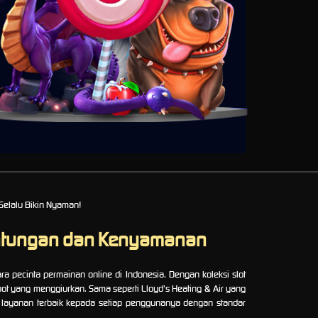
Selalu Bikin Nyaman!
runtungan dan Kenyamanan
a pecinta permainan online di Indonesia. Dengan koleksi slot
t yang menggiurkan. Sama seperti Lloyd's Heating & Air yang
 layanan terbaik kepada setiap penggunanya dengan standar